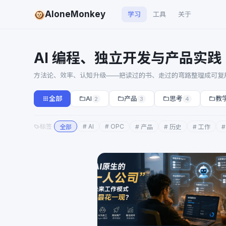
AloneMonkey
学习
工具
关于
AI 编程、独立开发与产品实践
方法论、效率、认知升级——把读过的书、走过的弯路整理成可复
全部
AI
产品
思考
教
2
3
4
标签
# AI
# OPC
全部
# 产品
# 历史
# 工作
#