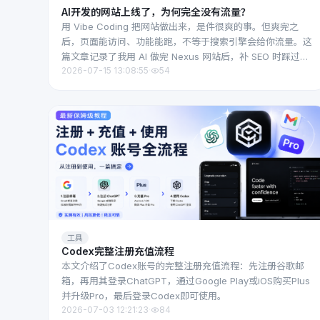
AI开发的网站上线了，为何完全没有流量？
用 Vibe Coding 把网站做出来，是件很爽的事。但爽完之
后，页面能访问、功能能跑，不等于搜索引擎会给你流量。这
篇文章记录了我用 AI 做完 Nexus 网站后，补 SEO 时踩过的
2026-07-15 13:08:55
·
54
6 个坑和完整修复过程。
工具
Codex完整注册充值流程
本文介绍了Codex账号的完整注册充值流程：先注册谷歌邮
箱，再用其登录ChatGPT，通过Google Play或iOS购买Plus
并升级Pro，最后登录Codex即可使用。
2026-07-03 12:21:23
·
84