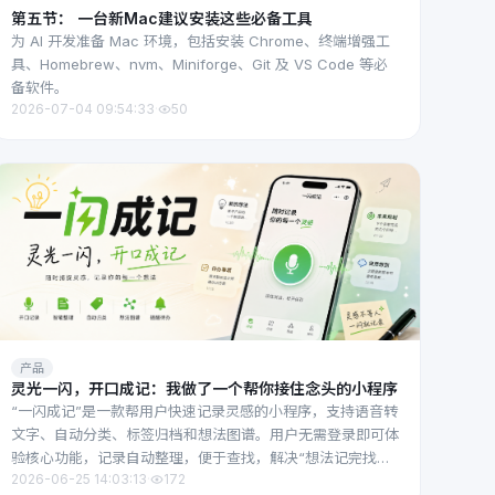
第五节： 一台新Mac建议安装这些必备工具
为 AI 开发准备 Mac 环境，包括安装 Chrome、终端增强工
具、Homebrew、nvm、Miniforge、Git 及 VS Code 等必
备软件。
2026-07-04 09:54:33
·
50
产品
灵光一闪，开口成记：我做了一个帮你接住念头的小程序
“一闪成记”是一款帮用户快速记录灵感的小程序，支持语音转
文字、自动分类、标签归档和想法图谱。用户无需登录即可体
验核心功能，记录自动整理，便于查找，解决“想法记完找不
2026-06-25 14:03:13
·
172
到”的痛点。