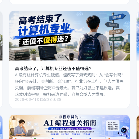
跑通商业闭环，再借助AI规模化。
高考结束了，计算机专业还值不值得选?
AI没有让计算机专业贬值，但改写了游戏规则：从“会写代码”
转向“会设计、会判断、会沟通”。行业仍在上行，但人才供需
失衡，前端等岗位受冲击最大。若只为好就业不建议选，真正
热爱则值得报，需打破边界感，向复合型人才发展。
2026-06-11 01:55:28
·
38