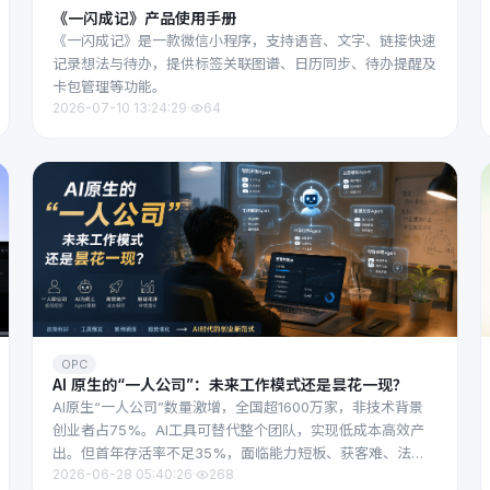
《一闪成记》产品使用手册
《一闪成记》是一款微信小程序，支持语音、文字、链接快速
记录想法与待办，提供标签关联图谱、日历同步、待办提醒及
卡包管理等功能。
2026-07-10 13:24:29
·
64
OPC
AI 原生的“一人公司”：未来工作模式还是昙花一现？
AI原生“一人公司”数量激增，全国超1600万家，非技术背景
创业者占75%。AI工具可替代整个团队，实现低成本高效产
出。但首年存活率不足35%，面临能力短板、获客难、法律
2026-06-28 05:40:26
·
268
风险及心理孤独等困境。成功关键在于从“超级个体”出发，先