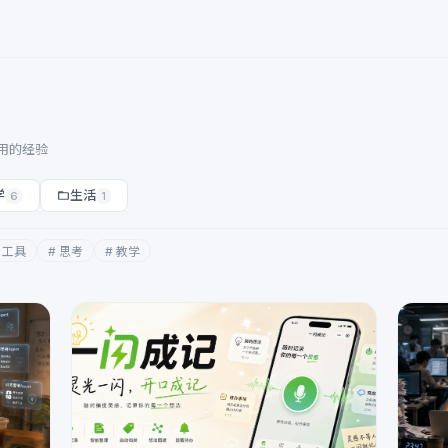
用的经验
学
生活
6
1
 工具
# 思考
# 教学