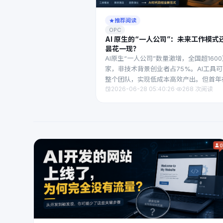
推荐阅读
OPC
AI 原生的“一人公司”：未来工作模式
昙花一现？
AI原生“一人公司”数量激增，全国超160
家，非技术背景创业者占75%。AI工具
整个团队，实现低成本高效产出。但首年
2026-06-28 05:40:26
·
268 次阅读
率不足35%，面临能力短板、获客难、
险及心理孤独等困境。成功关键在于从“
体”出发，先跑通商业闭环，再借助AI规