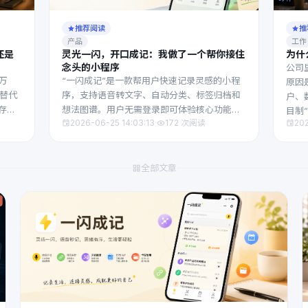
推荐阅读
推
产品
工作
还是
灵光一闪，开口成记：我做了一个帮你接住
为什
念头的小程序
公司
0万
“一闪成记”是一款帮用户快速记录灵感的小程
原因
可替代
序，支持语音转文字、自动分类、标签归档和
户、
存活
想法图谱。用户无需登录即可体验核心功能，
目制
2026-06-25 14:03:13
·
172 次阅读
20
法律风
记录自动整理，便于查找，解决“想法记完找不
创造
超级个
到”的痛点。
模化。
全部文章