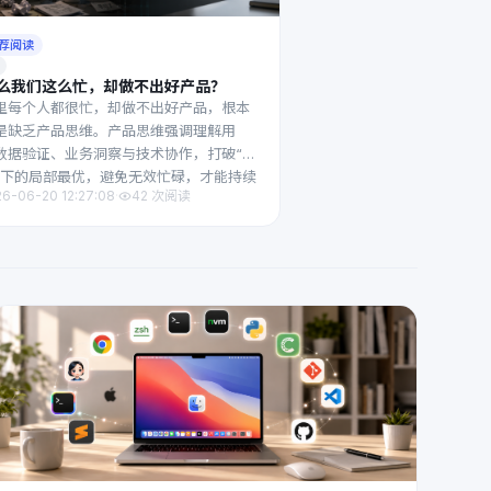
荐阅读
么我们这么忙，却做不出好产品？
里每个人都很忙，却做不出好产品，根本
是缺乏产品思维。产品思维强调理解用
数据验证、业务洞察与技术协作，打破“项
”下的局部最优，避免无效忙碌，才能持续
26-06-20 12:27:08
·
42 次阅读
真正有价值的产品。