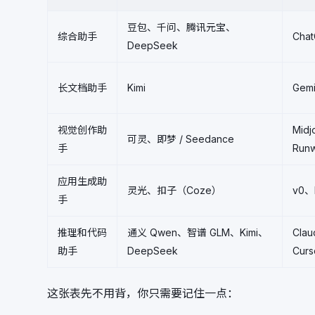
豆包、千问、腾讯元宝、
综合助手
Cha
DeepSeek
长文档助手
Kimi
Gem
视觉创作助
Mid
可灵、即梦 / Seedance
手
Run
应用生成助
灵光、扣子（Coze）
v0、
手
推理和代码
通义 Qwen、智谱 GLM、Kimi、
Cla
助手
DeepSeek
Curs
这张表先不用背，你只需要记住一点：